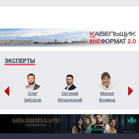
ЭКСПЕРТЫ
рий
Олег
Евгений
Мария
н
Зиборов
Мошняцкий
Фомина