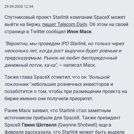
29.09.2020 12:34
Спутниковый проект Starlink компании SpaceX может
выйти на биржу,
пишет Telecom Daily
. Об этом на своей
странице в Twitter сообщил
Илон Маск
.
"Вероятно, мы проведем IPO Starlink, но только через
несколько лет, когда рост выручки будет ровным и
предсказуемым. Рынок не любит беспорядочный
денежный поток, ха-ха",
— написал Маск.
Также глава SpaceX отметил, что он
"большой
поклонник"
небольших розничных инвесторов и
позаботится о том, чтобы при размещении проекта на
бирже именно они получили приоритет.
Ранее Маск заявил, что Starlink стал заметным
источником прибыли для SpaceX. Также президент
SpaceX
Гвинн Шотвелл
(Gwynne Shotwell) еще в
феврале рассказала, что Starlink может быть выделе