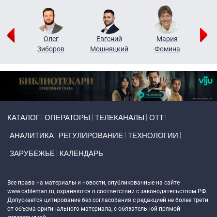
рий
Олег
Евгений
Мария
н
Зиборов
Мошняцкий
Фомина
Primary links
КАТАЛОГ
ОПЕРАТОРЫ
ТЕЛЕКАНАЛЫ
ОТТ
АНАЛИТИКА
РЕГУЛИРОВАНИЕ
ТЕХНОЛОГИИ
ЗАРУБЕЖЬЕ
КАЛЕНДАРЬ
Token Block
Все права на материалы и новости, опубликованные на сайте
www.cableman.ru
, охраняются в соответствии с законодательством РФ.
Допускается цитирование без согласования с редакцией не более трети
от объема оригинального материала, с обязательной прямой