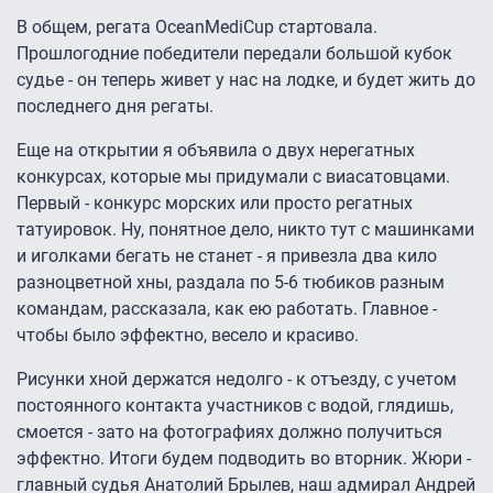
В общем, регата OceanMediCup стартовала.
Прошлогодние победители передали большой кубок
судье - он теперь живет у нас на лодке, и будет жить до
последнего дня регаты.
Еще на открытии я объявила о двух нерегатных
конкурсах, которые мы придумали с виасатовцами.
Первый - конкурс морских или просто регатных
татуировок. Ну, понятное дело, никто тут с машинками
и иголками бегать не станет - я привезла два кило
разноцветной хны, раздала по 5-6 тюбиков разным
командам, рассказала, как ею работать. Главное -
чтобы было эффектно, весело и красиво.
Рисунки хной держатся недолго - к отъезду, с учетом
постоянного контакта участников с водой, глядишь,
смоется - зато на фотографиях должно получиться
эффектно. Итоги будем подводить во вторник. Жюри -
главный судья Анатолий Брылев, наш адмирал Андрей