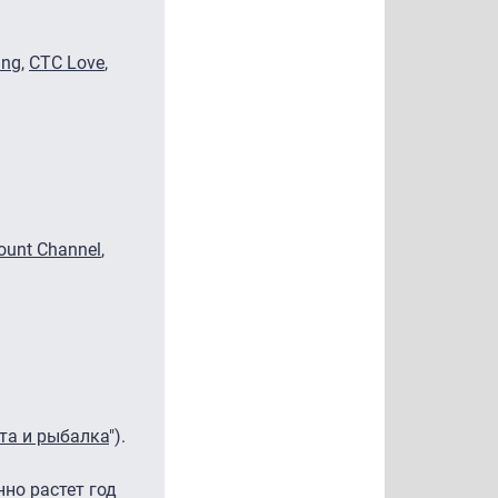
ing
,
СТС Love
,
unt Channel
,
та и рыбалка
").
но растет год