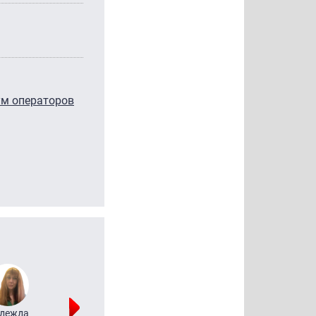
ум операторов
дежда
Мария
Алексей