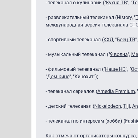
- телеканал о кулинарии ("
Кухня ТВ
", "
Те
- развлекательный телеканал (History, "
международная версия телеканала
CT
- спортивный телеканал (
КХЛ
, "
Боец ТВ
"
- музыкальный телеканал ("
9 волна
",
Me
- фильмовый телеканал ("
Наше HD
", "
Ос
"
Дом кино
", "Кинохит");
- телеканал сериалов (
Amedia Premium
, 
- детский телеканал (
Nickelodeon
,
Tiji
,
An
- телеканал по интересам (хобби) (
Fashi
Как отмечают организаторы конкурса, 