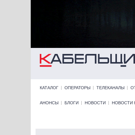
Перейти к основному содержанию
Primary links
КАТАЛОГ
ОПЕРАТОРЫ
ТЕЛЕКАНАЛЫ
О
Primary links bottom
АНОНСЫ
БЛОГИ
НОВОСТИ
НОВОСТИ 