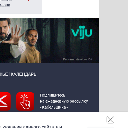
рлова
Щербаль
Леонтьев
ЖЬЕ
КАЛЕНДАРЬ
Подпишитесь
на ежедневную рассылку
«Кабельщика»
льзовании данного сайта, вы