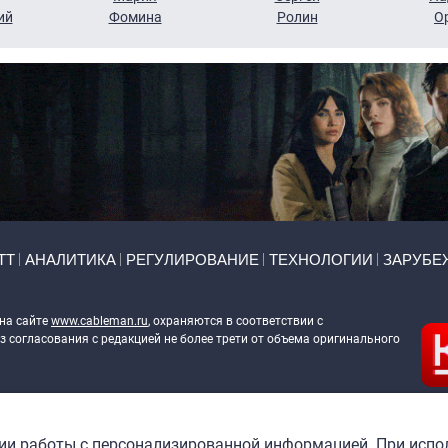
ий
Фомина
Ролин
О
ТТ
АНАЛИТИКА
РЕГУЛИРОВАНИЕ
ТЕХНОЛОГИИ
ЗАРУБЕ
 на сайте
www.cableman.ru
, охраняются в соответствии с
 согласования с редакцией не более трети от объема оригинального
ableman.ru
) в отношении обработки персональных данных
гии работы с персонализированной информацией. При испо