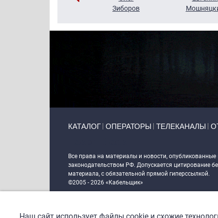
Кузин
Зиборов
Мошняцк
Primary links
КАТАЛОГ
ОПЕРАТОРЫ
ТЕЛЕКАНАЛЫ
О
Token Block
Все права на материалы и новости, опубликованные
законодательством РФ. Допускается цитирование без
материала, с обязательной прямой гиперссылкой.
©2005 - 2026 «Кабельщик»
Политика сайта "Кабельщик" (интернет-адреса
www.c
пользователей сети интернет
Наш сайт использует файлы cookie и схожие техноло
DrupalCoder — поддержка сайта c 2017 года