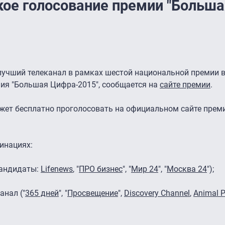
кое голосование премии "Больша
лучший телеканал в рамках шестой национальной премии в
ия "Большая Цифра-2015", сообщается на
сайте премии
.
жет бесплатно проголосовать на официальном сайте прем
инациях:
кандидаты:
Lifenews
, "
ПРО бизнес
", "
Мир 24
", "
Москва 24
");
анал ("
365 дней
", "
Просвещение
",
Discovery Channel
,
Animal P