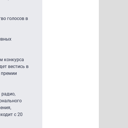
во голосов в
ивных
ом конкурса
дет вестись в
е премии
 радио,
ионального
ения,
ходит с 20