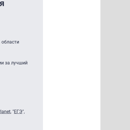
я
 области
ии за лучший
lanet
, "
ЕГЭ
",