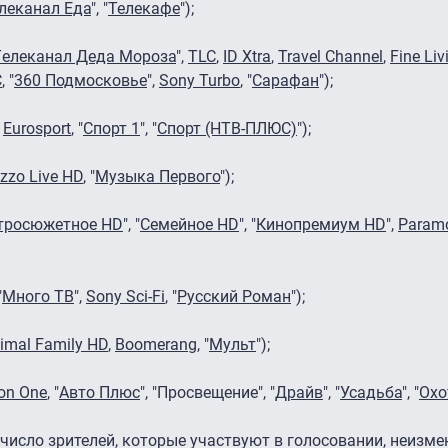
леканал Еда
", "
Телекафе
");
Tелеканал Деда Мороза
",
TLC
,
ID Xtra
,
Travel Channel
,
Fine Liv
C
, "
360 Подмосковье
",
Sony Turbo
, "
Сарафан
");
,
Eurosport
, "
Спорт 1
", "
Спорт (НТВ-ПЛЮС)
");
zzo Live HD
, "
Музыка Первого
");
тросюжетное HD
", "
Семейное HD
", "
Кинопремиум HD
",
Paramo
"
Много ТВ
",
Sony Sci-Fi
, "
Русский Роман
");
imal Family HD
,
Boomerang
, "
Мульт
");
on One
, "
Авто Плюс
", "Просвещение", "
Драйв
", "
Усадьба
", "
Охо
число зрителей, которые участвуют в голосовании, неизмен