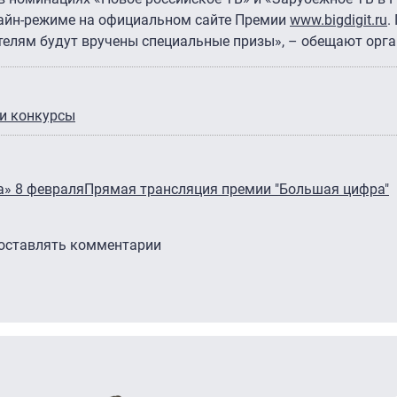
нлайн-режиме на официальном сайте Премии
www.bigdigit.ru
.
елям будут вручены специальные призы», – обещают орга
и конкурсы
» 8 февраля
Прямая трансляция премии "Большая цифра"
 оставлять комментарии