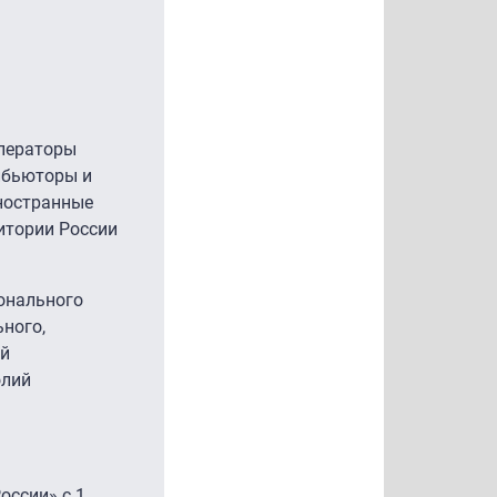
ператоры
рибьюторы и
ностранные
итории России
онального
ьного,
ой
олий
оссии» с 1