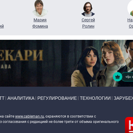
Мария
Сергей
На
ий
Фомина
Ролин
О
ТТ
АНАЛИТИКА
РЕГУЛИРОВАНИЕ
ТЕХНОЛОГИИ
ЗАРУБЕ
 на сайте
www.cableman.ru
, охраняются в соответствии с
 согласования с редакцией не более трети от объема оригинального