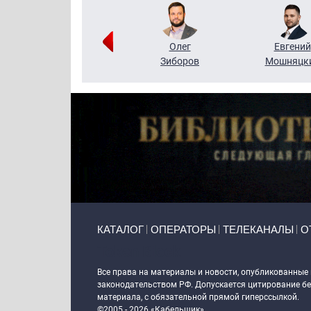
Григорий
Олег
Евгений
Кузин
Зиборов
Мошняцк
Primary links
КАТАЛОГ
ОПЕРАТОРЫ
ТЕЛЕКАНАЛЫ
О
Token Block
Все права на материалы и новости, опубликованные
законодательством РФ. Допускается цитирование без
материала, с обязательной прямой гиперссылкой.
©2005 - 2026 «Кабельщик»