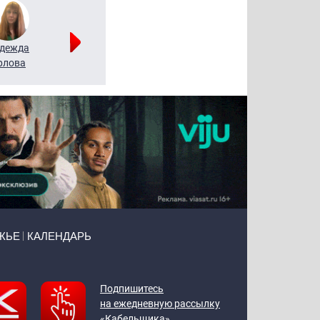
дежда
Мария
Алексей
рлова
Щербаль
Леонтьев
ЖЬЕ
КАЛЕНДАРЬ
Подпишитесь
на ежедневную рассылку
«Кабельщика»