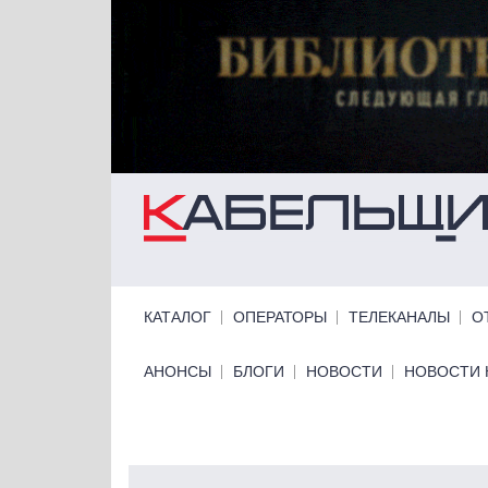
Перейти к основному содержанию
Primary links
КАТАЛОГ
ОПЕРАТОРЫ
ТЕЛЕКАНАЛЫ
О
Primary links bottom
АНОНСЫ
БЛОГИ
НОВОСТИ
НОВОСТИ 