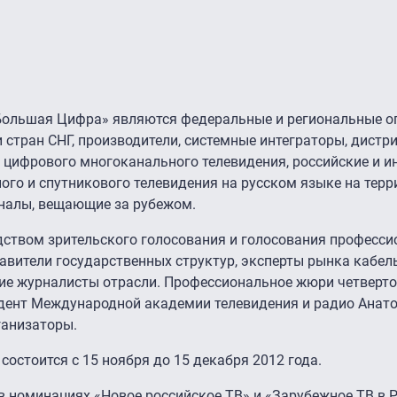
Большая Цифра» являются федеральные и региональные о
 стран СНГ, производители, системные интеграторы, дист
 цифрового многоканального телевидения, российские и и
ого и спутникового телевидения на русском языке на терр
каналы, вещающие за рубежом.
дством зрительского голосования и голосования професси
тавители государственных структур, эксперты рынка кабел
щие журналисты отрасли. Профессиональное жюри четверт
дент Международной академии телевидения и радио Анат
ганизаторы.
остоится с 15 ноября до 15 декабря 2012 года.
в номинациях «Новое российское ТВ» и «Зарубежное ТВ в Р