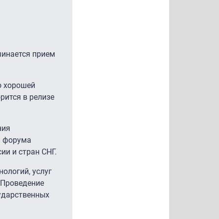
чинается прием
о хорошей
рится в релизе
ния
и форума
ии и стран СНГ.
ологий, услуг
 Проведение
ударственных