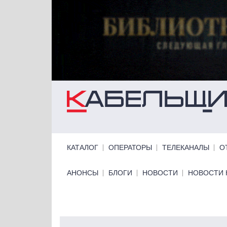
Перейти к основному содержанию
Primary links
КАТАЛОГ
ОПЕРАТОРЫ
ТЕЛЕКАНАЛЫ
О
Primary links bottom
АНОНСЫ
БЛОГИ
НОВОСТИ
НОВОСТИ 