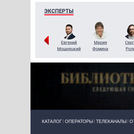
ЭКСПЕРТЫ
ригорий
Виктор
Евгений
Мария
Серг
Кузин
Бритько
Мошняцкий
Фомина
Рол
Primary links
КАТАЛОГ
ОПЕРАТОРЫ
ТЕЛЕКАНАЛЫ
О
Token Block