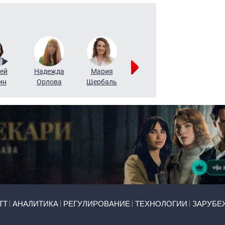
ей
Надежда
Мария
Алексей
Татьяна
ин
Орлова
Щербаль
Леонтьев
Воронова
ТТ
АНАЛИТИКА
РЕГУЛИРОВАНИЕ
ТЕХНОЛОГИИ
ЗАРУБЕ