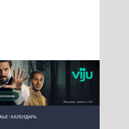
Тимур
Григорий
Виктор
Евгений
Чудутов
Кузин
Бритько
Мошняцкий
ЖЬЕ
КАЛЕНДАРЬ