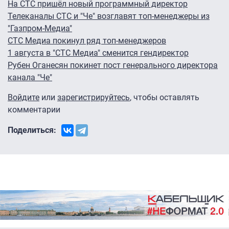
На СТС пришёл новый программный директор
Телеканалы СТС и "Че" возглавят топ-менеджеры из
"Газпром-Медиа"
СТС Медиа покинул ряд топ-менеджеров
1 августа в "СТС Медиа" сменится гендиректор
Рубен Оганесян покинет пост генерального директора
канала "Че"
Войдите
или
зарегистрируйтесь
, чтобы оставлять
комментарии
Поделиться: