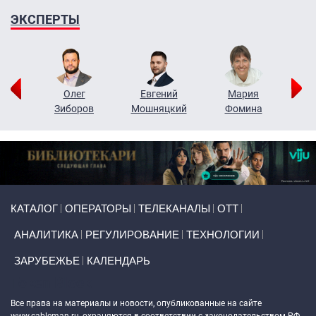
ЭКСПЕРТЫ
рий
Олег
Евгений
Мария
н
Зиборов
Мошняцкий
Фомина
Primary links
КАТАЛОГ
ОПЕРАТОРЫ
ТЕЛЕКАНАЛЫ
ОТТ
АНАЛИТИКА
РЕГУЛИРОВАНИЕ
ТЕХНОЛОГИИ
ЗАРУБЕЖЬЕ
КАЛЕНДАРЬ
Token Block
Все права на материалы и новости, опубликованные на сайте