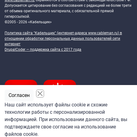
www.cableman.ru
, охраняются в соответствии с законодательством РФ.
Допускается цитирование без согласования с редакцией не более трети
от объема оригинального материала, с обязательной прямой
гиперссылкой.
©2005 - 2026 «Кабельщик»
Политика сайта "Кабельщик" (интернет-адреса
www.cableman.ru
) в
отношении обработки персональных данных пользователей сети
интернет
DrupalCoder — поддержка сайта c 2017 года
Согласен
Наш сайт использует файлы cookie и схожие
технологии работы с персонализированной
Подпишитесь
информацией. При использовании данного сайта, вы
на ежедневную рассылку
подтверждаете свое согласие на использование
«Кабельщика»
файлов cookie.