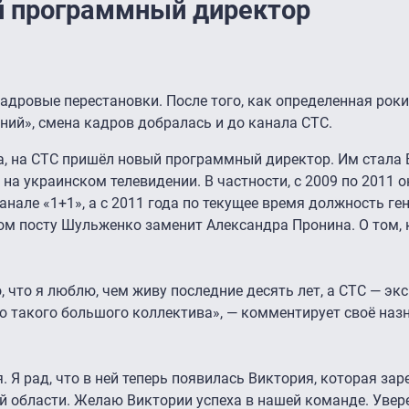
й программный директор
адровые перестановки. После того, как определенная рок
ий», смена кадров добралась и до канала СТС.
а, на СТС пришёл новый программный директор. Им стала
на украинском телевидении. В частности, с 2009 по 2011 
нале «1+1», а с 2011 года по текущее время должность ге
ом посту Шульженко заменит Александра Пронина. О том, 
, что я люблю, чем живу последние десять лет, а СТС — экс
ью такого большого коллектива», — комментирует своё наз
 Я рад, что в ней теперь появилась Виктория, которая за
й области. Желаю Виктории успеха в нашей команде. Увере