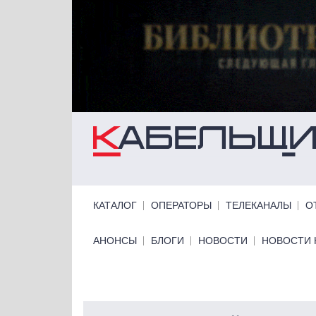
Перейти к основному содержанию
Primary links
КАТАЛОГ
ОПЕРАТОРЫ
ТЕЛЕКАНАЛЫ
О
Primary links bottom
АНОНСЫ
БЛОГИ
НОВОСТИ
НОВОСТИ 