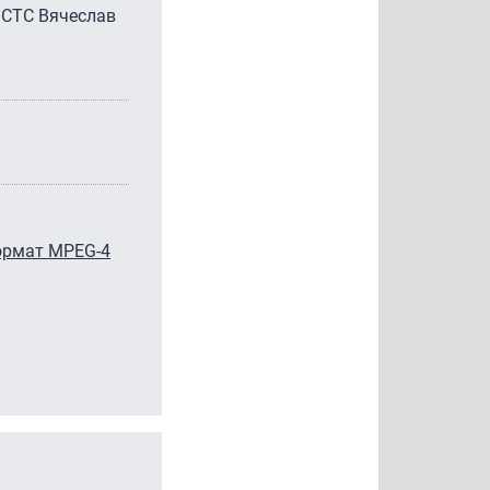
 СТС Вячеслав
ормат MPEG-4