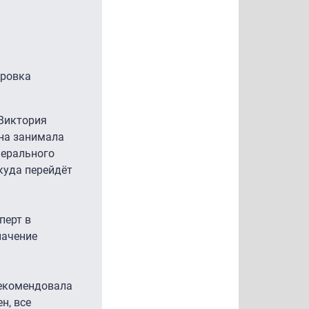
ировка
 Виктория
она занимала
нерального
куда перейдёт
перт в
начение
рекомендовала
н, все