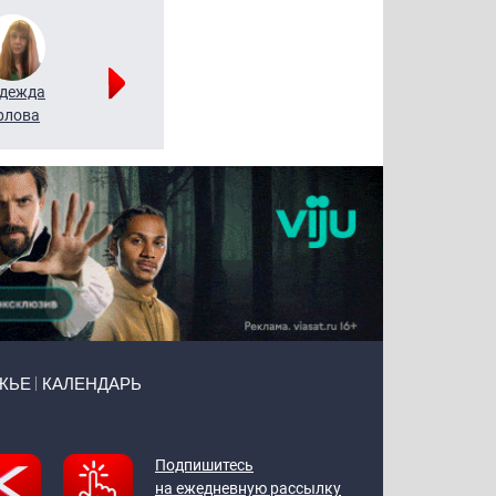
дежда
Мария
Алексей
рлова
Щербаль
Леонтьев
ЖЬЕ
КАЛЕНДАРЬ
Подпишитесь
на ежедневную рассылку