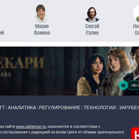
Мария
Сергей
На
ий
Фомина
Ролин
О
ТТ
АНАЛИТИКА
РЕГУЛИРОВАНИЕ
ТЕХНОЛОГИИ
ЗАРУБЕ
 на сайте
www.cableman.ru
, охраняются в соответствии с
 согласования с редакцией не более трети от объема оригинального