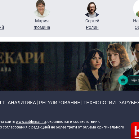
Мария
Сергей
На
ий
Фомина
Ролин
О
ТТ
АНАЛИТИКА
РЕГУЛИРОВАНИЕ
ТЕХНОЛОГИИ
ЗАРУБЕ
 на сайте
www.cableman.ru
, охраняются в соответствии с
 согласования с редакцией не более трети от объема оригинального