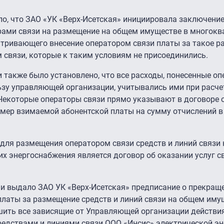
о, что ЗАО «УК «Верх-Исетская» инициировала заключени
орами связи на размещение на общем имуществе в многок
атривающего внесение оператором связи платы за такое р
 связи, которые к таким условиям не присоединились.
 также было установлено, что все расходы, понесенные о
ьзу управляющей организации, учитывались ими при расче
 Некоторые операторы связи прямо указывают в договоре 
азмер взимаемой абонентской платы на сумму отчислений в
для размещения оператором связи средств и линий связи
х энергоснабжения является договор об оказании услуг св
ии выдало ЗАО УК «Верх-Исетская» предписание о прекращ
платы за размещение средств и линий связи на общем иму
шить все зависящие от Управляющей организации действи
едствами и линиями связи ООО «Инсис» электрической эне