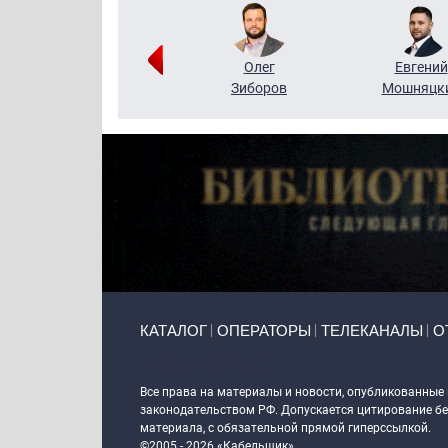
Григорий
Олег
Евгений
Кузин
Зиборов
Мошняцк
Primary links
КАТАЛОГ
ОПЕРАТОРЫ
ТЕЛЕКАНАЛЫ
О
Token Block
Все права на материалы и новости, опубликованные
законодательством РФ. Допускается цитирование без
материала, с обязательной прямой гиперссылкой.
©2005 - 2026 «Кабельщик»