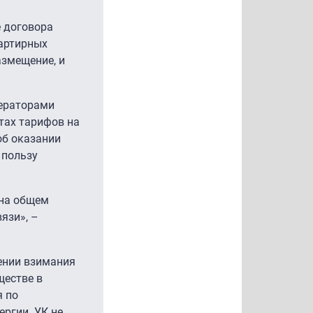
е договора
вартирных
азмещение, и
ператорами
тах тарифов на
об оказании
 пользу
 на общем
язи», –
ении взимания
ществе в
я по
ргии. УК не