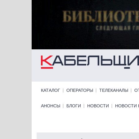
Перейти к основному содержанию
Primary links
КАТАЛОГ
ОПЕРАТОРЫ
ТЕЛЕКАНАЛЫ
О
Primary links bottom
АНОНСЫ
БЛОГИ
НОВОСТИ
НОВОСТИ 