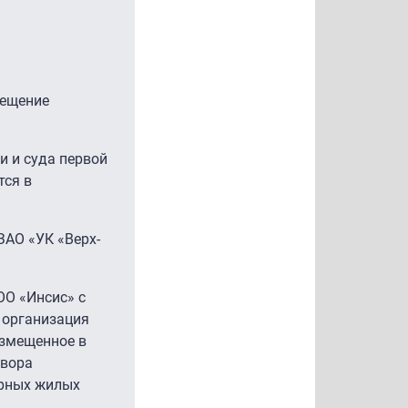
мещение
и и суда первой
тся в
ЗАО «УК «Верх-
ОО «Инсис» с
 организация
азмещенное в
овора
ирных жилых