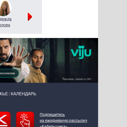
дежда
Мария
Алексей
рлова
Щербаль
Леонтьев
ЖЬЕ
КАЛЕНДАРЬ
Подпишитесь
на ежедневную рассылку
«Кабельщика»