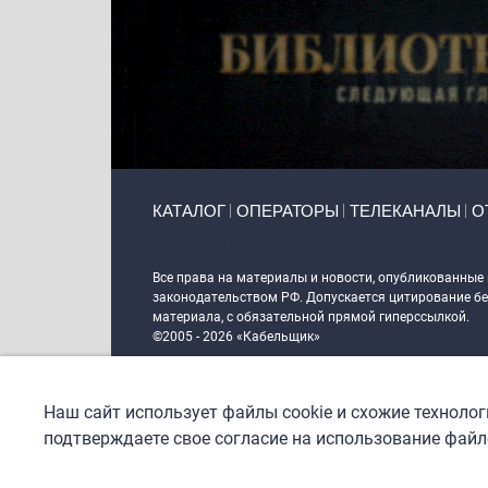
Primary links
КАТАЛОГ
ОПЕРАТОРЫ
ТЕЛЕКАНАЛЫ
О
Token Block
Все права на материалы и новости, опубликованные
законодательством РФ. Допускается цитирование без
материала, с обязательной прямой гиперссылкой.
©2005 - 2026 «Кабельщик»
Политика сайта "Кабельщик" (интернет-адреса
www.c
пользователей сети интернет
Наш сайт использует файлы cookie и схожие техноло
DrupalCoder — поддержка сайта c 2017 года
подтверждаете свое согласие на использование файло