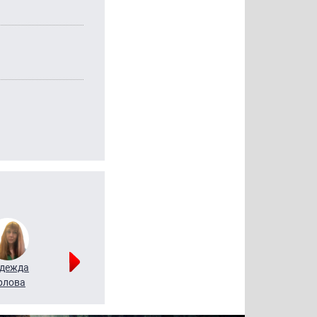
дежда
Мария
Алексей
рлова
Щербаль
Леонтьев