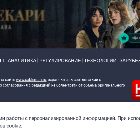
ТТ
АНАЛИТИКА
РЕГУЛИРОВАНИЕ
ТЕХНОЛОГИИ
ЗАРУБЕ
 на сайте
www.cableman.ru
, охраняются в соответствии с
 согласования с редакцией не более трети от объема оригинального
ableman.ru
) в отношении обработки персональных данных
гии работы с персонализированной информацией. При испо
в cookie.