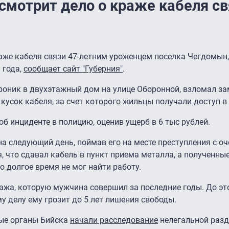
смотрит дело о краже кабеля с
раже кабеля связи 47-летним уроженцем поселка Чегдомын
 года,
сообщает сайт "Губерния"
.
роник в двухэтажный дом на улице Оборонной, взломал за
кусок кабеля, за счет которого жильцы получали доступ в 
б инциденте в полицию, оценив ущерб в 6 тыс рублей.
 следующий день, поймав его на месте преступления с о
, что сдавал кабель в пункт приема металла, а полученны
о долгое время не мог найти работу.
ража, которую мужчина совершил за последние годы. До эт
у делу ему грозит до 5 лет лишения свободы.
ые органы Бийска
начали расследование
нелегальной разд