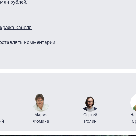
млн рублей.
кража кабеля
 оставлять комментарии
Мария
Сергей
На
ий
Фомина
Ролин
О