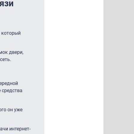
вязи
, который
мок двери,
сеть.
чередной
е средства
ого он уже
ачи интернет-