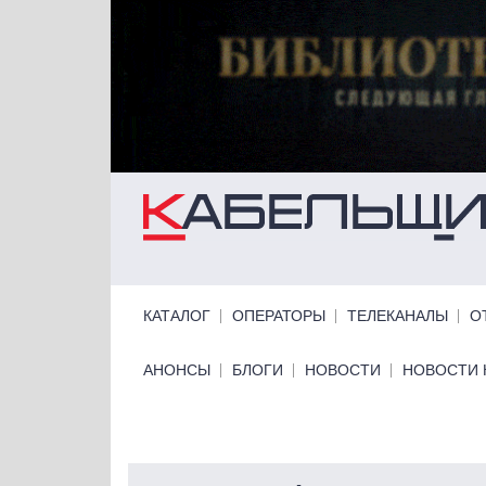
Перейти к основному содержанию
Primary links
КАТАЛОГ
ОПЕРАТОРЫ
ТЕЛЕКАНАЛЫ
О
Primary links bottom
АНОНСЫ
БЛОГИ
НОВОСТИ
НОВОСТИ 