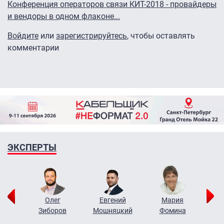
Конференция операторов связи КИТ-2018 - провайдеры
и вендоры в одном флаконе...
Войдите
или
зарегистрируйтесь
, чтобы оставлять
комментарии
ЭКСПЕРТЫ
рий
Олег
Евгений
Мария
н
Зиборов
Мошняцкий
Фомина