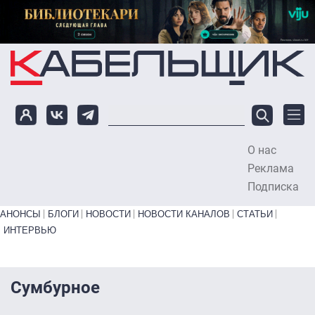
Перейти к основному содержанию
О нас
To
Реклама
Подписка
Primary links bottom
АНОНСЫ
БЛОГИ
НОВОСТИ
НОВОСТИ КАНАЛОВ
СТАТЬИ
ИНТЕРВЬЮ
Сумбурное