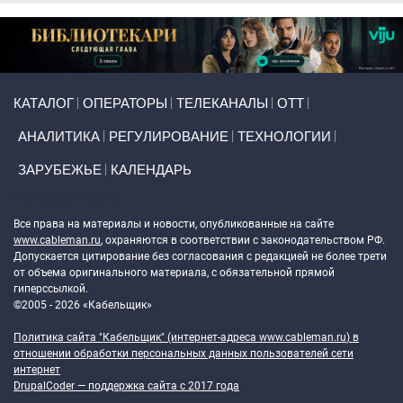
Primary links
КАТАЛОГ
ОПЕРАТОРЫ
ТЕЛЕКАНАЛЫ
ОТТ
АНАЛИТИКА
РЕГУЛИРОВАНИЕ
ТЕХНОЛОГИИ
ЗАРУБЕЖЬЕ
КАЛЕНДАРЬ
Token Block
Все права на материалы и новости, опубликованные на сайте
www.cableman.ru
, охраняются в соответствии с законодательством РФ.
Допускается цитирование без согласования с редакцией не более трети
от объема оригинального материала, с обязательной прямой
гиперссылкой.
©2005 - 2026 «Кабельщик»
Политика сайта "Кабельщик" (интернет-адреса
www.cableman.ru
) в
отношении обработки персональных данных пользователей сети
интернет
DrupalCoder — поддержка сайта c 2017 года