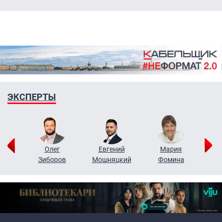
ЭКСПЕРТЫ
рий
Олег
Евгений
Мария
н
Зиборов
Мошняцкий
Фомина