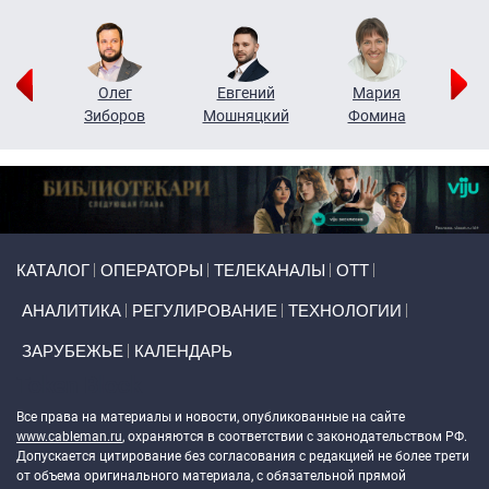
рий
Олег
Евгений
Мария
н
Зиборов
Мошняцкий
Фомина
Primary links
КАТАЛОГ
ОПЕРАТОРЫ
ТЕЛЕКАНАЛЫ
ОТТ
АНАЛИТИКА
РЕГУЛИРОВАНИЕ
ТЕХНОЛОГИИ
ЗАРУБЕЖЬЕ
КАЛЕНДАРЬ
Token Block
Все права на материалы и новости, опубликованные на сайте
www.cableman.ru
, охраняются в соответствии с законодательством РФ.
Допускается цитирование без согласования с редакцией не более трети
от объема оригинального материала, с обязательной прямой