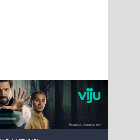
Татьяна
Тимур
Григорий
Олег
Воронова
Чудутов
Кузин
Зиборов