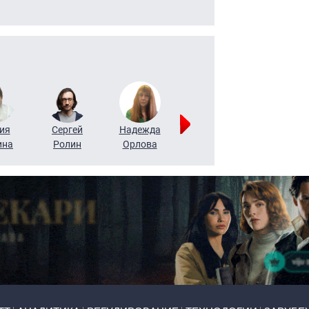
ия
Сергей
Надежда
Мария
Алексей
ина
Ролин
Орлова
Щербаль
Леонтьев