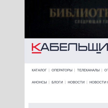
Перейти к основному содержанию
Primary links
КАТАЛОГ
ОПЕРАТОРЫ
ТЕЛЕКАНАЛЫ
О
Primary links bottom
АНОНСЫ
БЛОГИ
НОВОСТИ
НОВОСТИ 