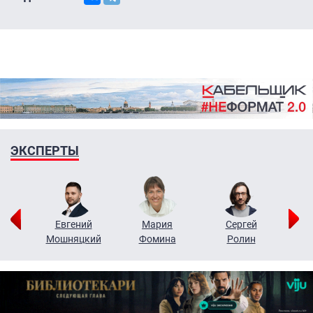
ЭКСПЕРТЫ
ор
Евгений
Мария
Сергей
Н
ко
Мошняцкий
Фомина
Ролин