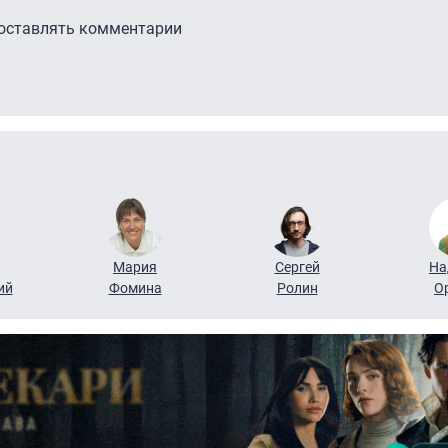
 оставлять комментарии
Мария
Сергей
На
ий
Фомина
Ролин
О