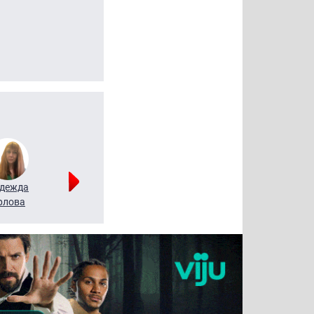
дежда
Мария
Алексей
рлова
Щербаль
Леонтьев