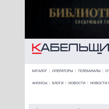
Перейти к основному содержанию
Primary links
КАТАЛОГ
ОПЕРАТОРЫ
ТЕЛЕКАНАЛЫ
О
Primary links bottom
АНОНСЫ
БЛОГИ
НОВОСТИ
НОВОСТИ 