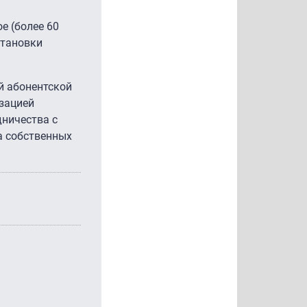
е (более 60
становки
й абонентской
зацией
дничества с
а собственных