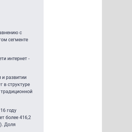
равнению с
том сегменте
ти интернет -
 и развитии
г в структуре
т традиционной
16 году
т более 416,2
). Доля