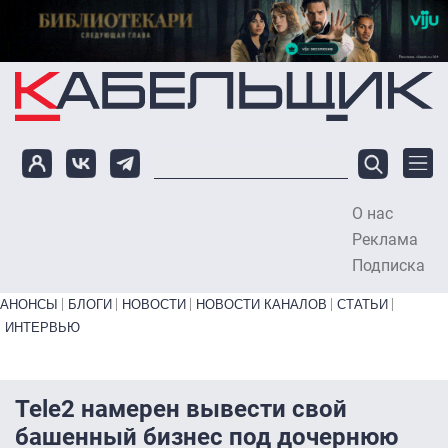
Перейти к основному содержанию
О нас
To
Реклама
Подписка
Primary links bottom
АНОНСЫ
БЛОГИ
НОВОСТИ
НОВОСТИ КАНАЛОВ
СТАТЬИ
ИНТЕРВЬЮ
Tele2 намерен вывести свой
башенный бизнес под дочернюю