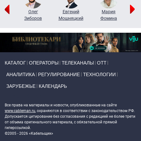
рий
Олег
Евгений
Мария
н
Зиборов
Мошняцкий
Фомина
Primary links
КАТАЛОГ
ОПЕРАТОРЫ
ТЕЛЕКАНАЛЫ
ОТТ
АНАЛИТИКА
РЕГУЛИРОВАНИЕ
ТЕХНОЛОГИИ
ЗАРУБЕЖЬЕ
КАЛЕНДАРЬ
Token Block
Все права на материалы и новости, опубликованные на сайте
www.cableman.ru
, охраняются в соответствии с законодательством РФ.
Допускается цитирование без согласования с редакцией не более трети
от объема оригинального материала, с обязательной прямой
гиперссылкой.
©2005 - 2026 «Кабельщик»