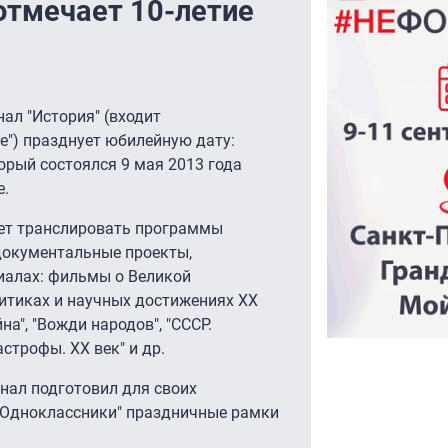
отмечает 10-летие
ал "История" (входит
е") празднует юбилейную дату:
орый состоялся 9 мая 2013 года
е.
дет транслировать программы
-документальные проекты,
иалах: фильмы о Великой
итиках и научных достижениях ХХ
а", "Вожди народов", "СССР.
строфы. ХХ век" и др.
анал подготовил для своих
 "Одноклассники" праздничные рамки