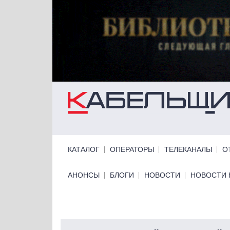
Перейти к основному содержанию
Primary links
КАТАЛОГ
ОПЕРАТОРЫ
ТЕЛЕКАНАЛЫ
О
Primary links bottom
АНОНСЫ
БЛОГИ
НОВОСТИ
НОВОСТИ 