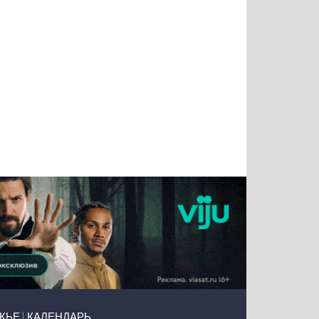
Татьяна
Тимур
Григорий
Олег
Воронова
Чудутов
Кузин
Зиборов
ЖЬЕ
КАЛЕНДАРЬ