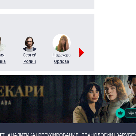
ия
Сергей
Надежда
Мария
Алексей
ина
Ролин
Орлова
Щербаль
Леонтьев
ТТ
АНАЛИТИКА
РЕГУЛИРОВАНИЕ
ТЕХНОЛОГИИ
ЗАРУБЕ