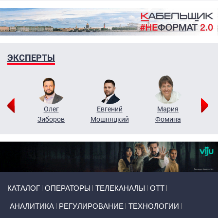
ЭКСПЕРТЫ
рий
Олег
Евгений
Мария
н
Зиборов
Мошняцкий
Фомина
Primary links
КАТАЛОГ
ОПЕРАТОРЫ
ТЕЛЕКАНАЛЫ
ОТТ
АНАЛИТИКА
РЕГУЛИРОВАНИЕ
ТЕХНОЛОГИИ