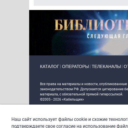
Primary links
КАТАЛОГ
ОПЕРАТОРЫ
ТЕЛЕКАНАЛЫ
О
Token Block
Все права на материалы и новости, опубликованные
законодательством РФ. Допускается цитирование без
материала, с обязательной прямой гиперссылкой.
©2005 - 2026 «Кабельщик»
Политика сайта "Кабельщик" (интернет-адреса
www.c
пользователей сети интернет
Наш сайт использует файлы cookie и схожие техноло
DrupalCoder — поддержка сайта c 2017 года
подтверждаете свое согласие на использование файло