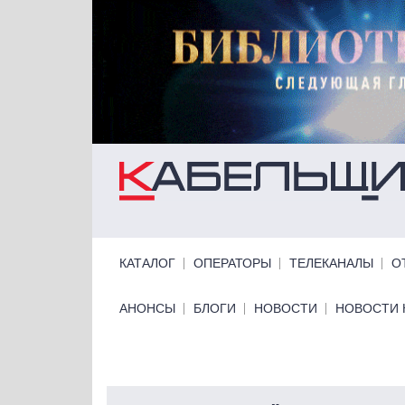
Перейти к основному содержанию
Primary links
КАТАЛОГ
ОПЕРАТОРЫ
ТЕЛЕКАНАЛЫ
О
Primary links bottom
АНОНСЫ
БЛОГИ
НОВОСТИ
НОВОСТИ 