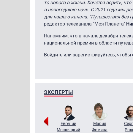
то нового в жизни. Хочется верить, чт
в новогоднюю ночь. С 2021 года мы ре
для нашего канала: "Путешествия без г
редактор телеканала "Моя Планета"
Ни
Напомним, что в начале декабря теле
национальной премии в области путеше
Войдите
или
зарегистрируйтесь
, чтобы
ЭКСПЕРТЫ
ригорий
Виктор
Евгений
Мария
Серг
Кузин
Бритько
Мошняцкий
Фомина
Рол