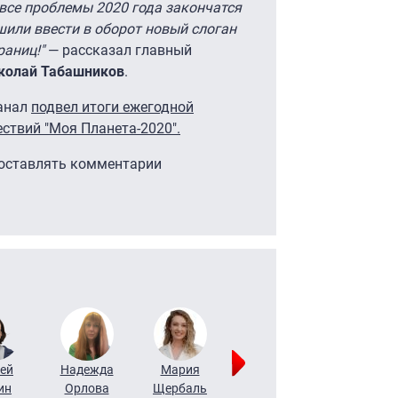
о все проблемы 2020 года закончатся
шили ввести в оборот новый слоган
раниц!"
— рассказал главный
колай Табашников
.
канал
подвел итоги ежегодной
ствий "Моя Планета-2020".
 оставлять комментарии
ей
Надежда
Мария
Алексей
Татьяна
ин
Орлова
Щербаль
Леонтьев
Воронова