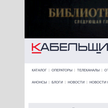
Перейти к основному содержанию
Primary links
КАТАЛОГ
ОПЕРАТОРЫ
ТЕЛЕКАНАЛЫ
О
Primary links bottom
АНОНСЫ
БЛОГИ
НОВОСТИ
НОВОСТИ 