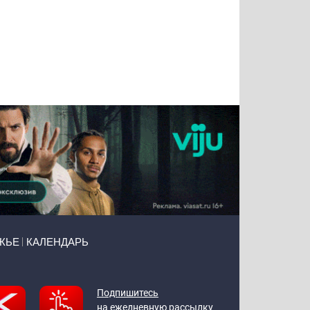
Татьяна
Тимур
Григорий
Олег
Воронова
Чудутов
Кузин
Зиборов
ЖЬЕ
КАЛЕНДАРЬ
Подпишитесь
на ежедневную рассылку