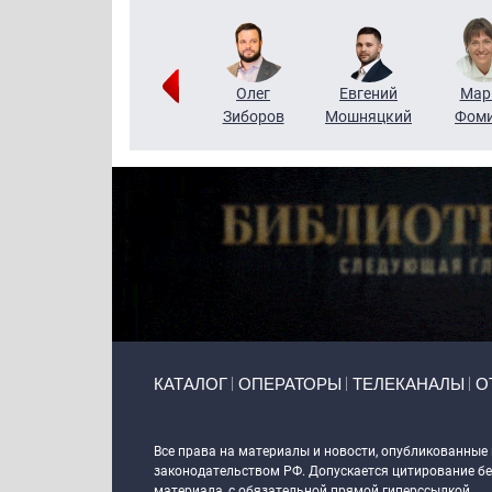
Тимур
Григорий
Олег
Евгений
Мар
Чудутов
Кузин
Зиборов
Мошняцкий
Фом
Primary links
КАТАЛОГ
ОПЕРАТОРЫ
ТЕЛЕКАНАЛЫ
О
Token Block
Все права на материалы и новости, опубликованные
законодательством РФ. Допускается цитирование без
материала, с обязательной прямой гиперссылкой.