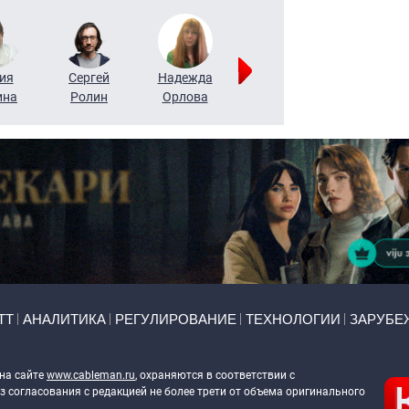
ия
Сергей
Надежда
Мария
Алексей
ина
Ролин
Орлова
Щербаль
Леонтьев
ТТ
АНАЛИТИКА
РЕГУЛИРОВАНИЕ
ТЕХНОЛОГИИ
ЗАРУБЕ
 на сайте
www.cableman.ru
, охраняются в соответствии с
 согласования с редакцией не более трети от объема оригинального