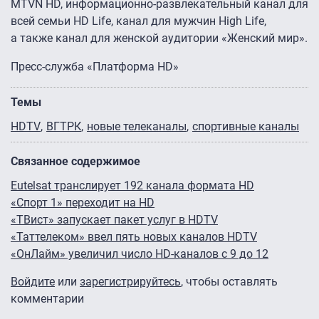
MTVN HD, информационно-развлекательный канал для
всей семьи HD Life, канал для мужчин High Life,
а также канал для женской аудитории «Женский мир».
Пресс-служба «Платформа HD»
Темы
HDTV
ВГТРК
новые телеканалы
спортивные каналы
Связанное содержимое
Eutelsat транслирует 192 канала формата HD
«Спорт 1» переходит на HD
«ТВист» запускает пакет услуг в HDTV
«Таттелеком» ввел пять новых каналов HDTV
«ОнЛайм» увеличил число HD-каналов с 9 до 12
Войдите
или
зарегистрируйтесь
, чтобы оставлять
комментарии