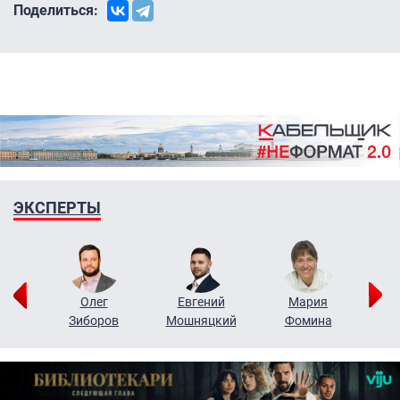
Поделиться:
ЭКСПЕРТЫ
рий
Олег
Евгений
Мария
н
Зиборов
Мошняцкий
Фомина