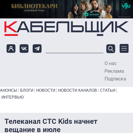
Перейти к основному содержанию
О нас
To
Реклама
Подписка
Primary links bottom
АНОНСЫ
БЛОГИ
НОВОСТИ
НОВОСТИ КАНАЛОВ
СТАТЬИ
ИНТЕРВЬЮ
Телеканал СТС Kids начнет
вещание в июле