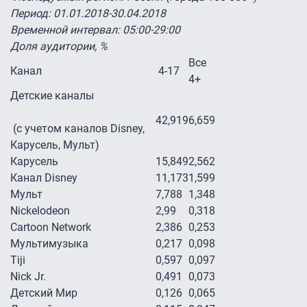
Период: 01.01.2018-30.04.2018
Временной интервал: 05:00-29:00
Доля аудитории, %
Все
Канал
4-17
4+
Детские каналы
42,919
6,659
(с учетом каналов Disney,
Карусель, Мульт)
Карусель
15,849
2,562
Канал Disney
11,173
1,599
Мульт
7,788
1,348
Nickelodeon
2,99
0,318
Cartoon Network
2,386
0,253
Мультимузыка
0,217
0,098
Tiji
0,597
0,097
Nick Jr.
0,491
0,073
Детский Мир
0,126
0,065