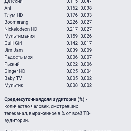
Детский
0,115
0,047
Ani
0,162
0,038
Тлум HD
0,176
0,033
Boomerang
0,226
0,027
Nickelodeon HD
0,217
0,027
Мультимания
0,159
0,026
Gulli Girl
0,142
0,017
Jim Jam
0,039
0,009
Радость моя
0,006
0,007
Рыжий
0,022
0,006
Ginger HD
0,025
0,004
Baby TV
0,005
0,002
Мультик
0,008
0,002
Среднесуточнаядоля аудитории (%)
-
количество человек, смотревших
телеканал, выраженное в % от всей ТВ-
аудитории.