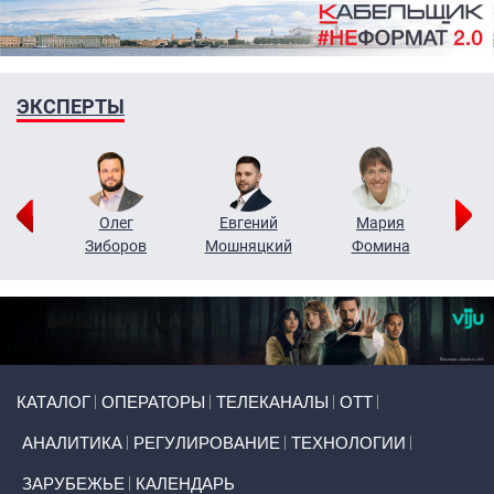
ЭКСПЕРТЫ
рий
Олег
Евгений
Мария
н
Зиборов
Мошняцкий
Фомина
Primary links
КАТАЛОГ
ОПЕРАТОРЫ
ТЕЛЕКАНАЛЫ
ОТТ
АНАЛИТИКА
РЕГУЛИРОВАНИЕ
ТЕХНОЛОГИИ
ЗАРУБЕЖЬЕ
КАЛЕНДАРЬ