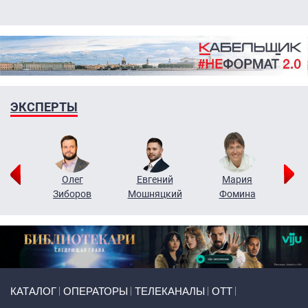
ЭКСПЕРТЫ
рий
Олег
Евгений
Мария
н
Зиборов
Мошняцкий
Фомина
Primary links
КАТАЛОГ
ОПЕРАТОРЫ
ТЕЛЕКАНАЛЫ
ОТТ