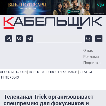
Перейти к основному содержанию
О нас
To
Реклама
Подписка
Primary links bottom
АНОНСЫ
БЛОГИ
НОВОСТИ
НОВОСТИ КАНАЛОВ
СТАТЬИ
ИНТЕРВЬЮ
Телеканал Trick организовывает
спецпремию для фокусников и