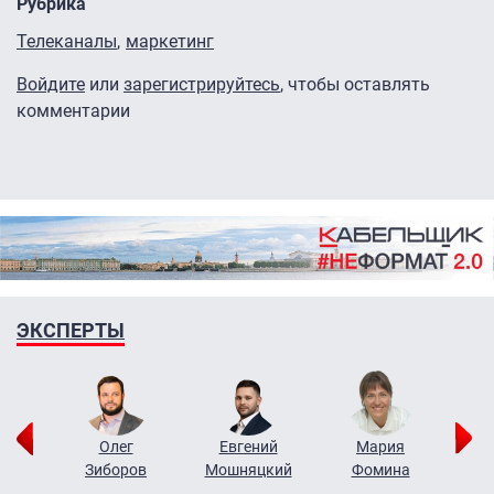
Рубрика
Телеканалы
маркетинг
Войдите
или
зарегистрируйтесь
, чтобы оставлять
комментарии
ЭКСПЕРТЫ
рий
Олег
Евгений
Мария
н
Зиборов
Мошняцкий
Фомина