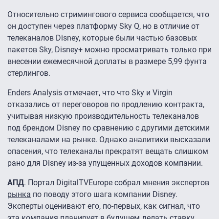
Относительно стримингового сервиса сообщается, что
он доступен через платформу Sky Q, но в отличие от
телеканалов Disney, которые были частью базовых
пакетов Sky, Disney+ можно просматривать только при
внесении ежемесячной доплаты в размере 5,99 фунта
стерлингов.
Enders Analysis отмечает, что что Sky и Virgin
отказались от переговоров по продлению контракта,
учитывая низкую производительность телеканалов
под брендом Disney по сравнению с другими детскими
телеканалами на рынке. Однако аналитики высказали
опасения, что телеканалы прекратят вещать слишком
рано для Disney из-за упущенных доходов компании.
АПД
.
Портал DigitalTVEurope собрал мнения экспертов
рынка
по поводу этого шага компании Disney.
Эксперты оценивают его, по-первых, как сигнал, что
эта компания планирует в будущем делать ставку