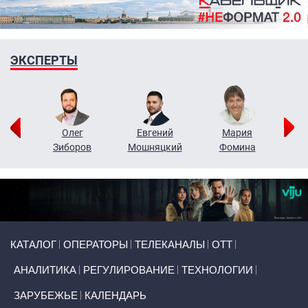
ЭКСПЕРТЫ
рий
Олег
Евгений
Мария
н
Зиборов
Мошняцкий
Фомина
Primary links
КАТАЛОГ
ОПЕРАТОРЫ
ТЕЛЕКАНАЛЫ
ОТТ
АНАЛИТИКА
РЕГУЛИРОВАНИЕ
ТЕХНОЛОГИИ
ЗАРУБЕЖЬЕ
КАЛЕНДАРЬ