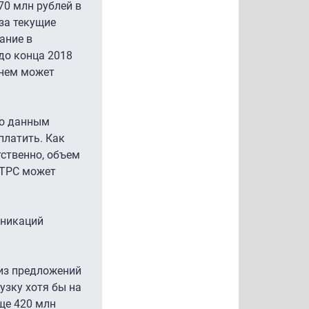
70 млн рублей в
за текущие
ание в
до конца 2018
 нем может
по данным
платить. Как
тственно, объем
РТРС может
уникаций
 из предложений
узку хотя бы на
ще 420 млн