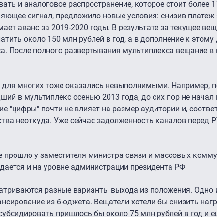
вать и аналоговое распространение, которое стоит более 1
аняющее сигнал, предложило новые условия: снизив платеж 
ает аванс за 2019-2020 годы. В результате за текущее вещ
тить около 150 млн рублей в год, а в дополнение к этому 
са. После полного развертывания мультиплекса вещание в
ия для многих тоже оказались невыполнимыми. Например, 
дший в мультиплекс осенью 2013 года, до сих пор не начал 
е "цифры" почти не влияет на размер аудитории и, соотве
ства неоткуда. Уже сейчас задолженность каналов перед 
же прошло у заместителя министра связи и массовых комм
ждается и на уровне администрации президента РФ.
матриваются разные варианты выхода из положения. Одно
сирование из бюджета. Вещатели хотели бы снизить нагр
субсидировать пришлось бы около 75 млн рублей в год и е