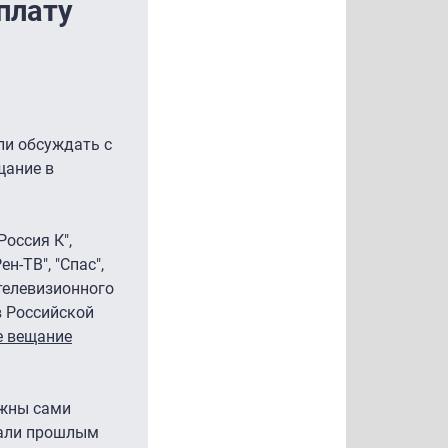
плату
ли обсуждать с
щание в
Россия К",
н-ТВ", "Спас",
 телевизионного
в Российской
е вещание
лжны сами
чали прошлым