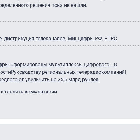
пределенного решения пока не нашли.
е
дистрибуция телеканалов
Минцифры РФ
РТРС
ифры"
Сформированы мультиплексы цифрового ТВ
ности
Руководству региональных телерадиокомпаний!
едлагают увеличить на 25,6 млрд рублей
 оставлять комментарии