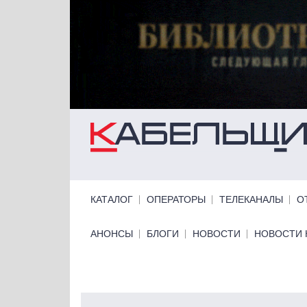
Перейти к основному содержанию
Primary links
КАТАЛОГ
ОПЕРАТОРЫ
ТЕЛЕКАНАЛЫ
О
Primary links bottom
АНОНСЫ
БЛОГИ
НОВОСТИ
НОВОСТИ 