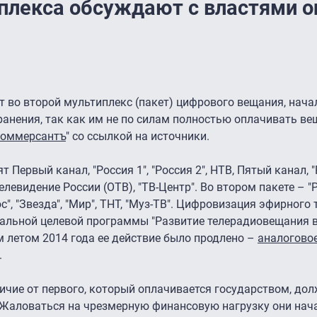
иплекса обсуждают с властями о
т во второй мультиплекс (пакет) цифрового вещания, нача
анения, так как им не по силам полностью оплачивать ве
оммерсантъ
" со ссылкой на источники.
Первый канал, "Россия 1", "Россия 2", НТВ, Пятый канал, "
елевидение России (ОТВ), "ТВ-Центр". Во втором пакете – "Ре
с", "Звезда", "Мир", ТНТ, "Муз-ТВ". Цифровизация эфирного
ральной целевой программы "Развитие телерадиовещания 
м летом 2014 года ее действие было продлено –
аналогово
.
личие от первого, который оплачивается государством, до
 Жаловаться на чрезмерную финансовую нагрузку они на