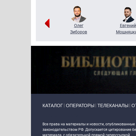
Григорий
Олег
Евгений
Кузин
Зиборов
Мошняцк
Primary links
КАТАЛОГ
ОПЕРАТОРЫ
ТЕЛЕКАНАЛЫ
О
Token Block
Все права на материалы и новости, опубликованные
законодательством РФ. Допускается цитирование без
материала, с обязательной прямой гиперссылкой.