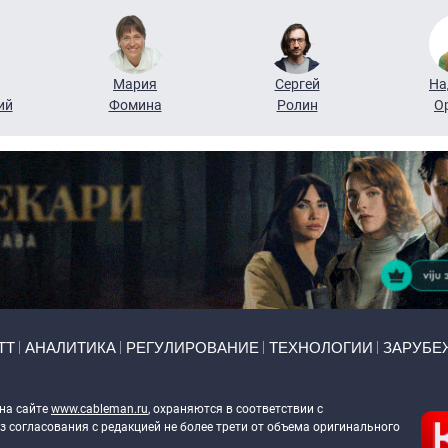
Мария
Сергей
На
ий
Фомина
Ролин
О
ТТ
АНАЛИТИКА
РЕГУЛИРОВАНИЕ
ТЕХНОЛОГИИ
ЗАРУБЕ
 на сайте
www.cableman.ru
, охраняются в соответствии с
 согласования с редакцией не более трети от объема оригинального