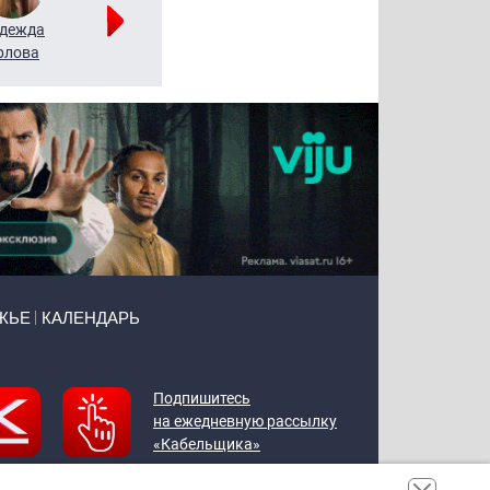
дежда
Мария
Алексей
рлова
Щербаль
Леонтьев
ЖЬЕ
КАЛЕНДАРЬ
Подпишитесь
на ежедневную рассылку
«Кабельщика»