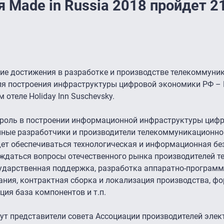
 Made in Russia 2018 пройдет 2
шие достижения в разработке и производстве телекоммуни
ля построения инфраструктуры цифровой экономики РФ – M
 отеле Holiday Inn Suschevsky.
 роль в построении информационной инфраструктуры циф
нные разработчики и производители телекоммуникационно
дет обеспечиваться технологическая и информационная бе
уждаться вопросы отечественного рынка производителей т
сударственная поддержка, разработка аппаратно-програм
ания, контрактная сборка и локализация производства, ф
ция база компонентов и т.п.
удут представители совета Ассоциации производителей эле