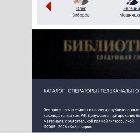
Григорий
Олег
Евгений
Кузин
Зиборов
Мошняцк
Primary links
КАТАЛОГ
ОПЕРАТОРЫ
ТЕЛЕКАНАЛЫ
О
Token Block
Все права на материалы и новости, опубликованные
законодательством РФ. Допускается цитирование без
материала, с обязательной прямой гиперссылкой.
©2005 - 2026 «Кабельщик»
Политика сайта "Кабельщик" (интернет-адреса
www.c