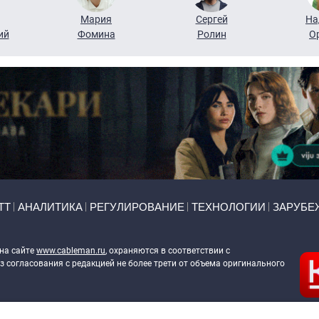
Мария
Сергей
На
ий
Фомина
Ролин
О
ТТ
АНАЛИТИКА
РЕГУЛИРОВАНИЕ
ТЕХНОЛОГИИ
ЗАРУБЕ
 на сайте
www.cableman.ru
, охраняются в соответствии с
 согласования с редакцией не более трети от объема оригинального
ableman.ru
) в отношении обработки персональных данных