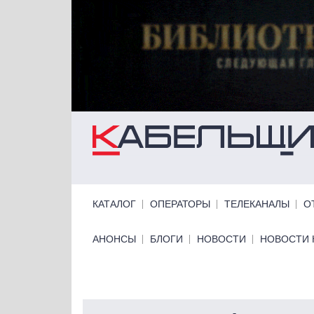
Перейти к основному содержанию
Primary links
КАТАЛОГ
ОПЕРАТОРЫ
ТЕЛЕКАНАЛЫ
О
Primary links bottom
АНОНСЫ
БЛОГИ
НОВОСТИ
НОВОСТИ 