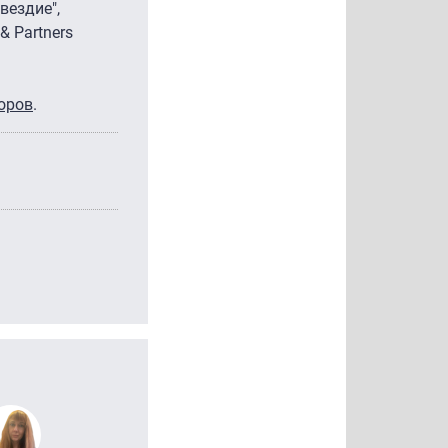
вездие",
& Partners
торов
.