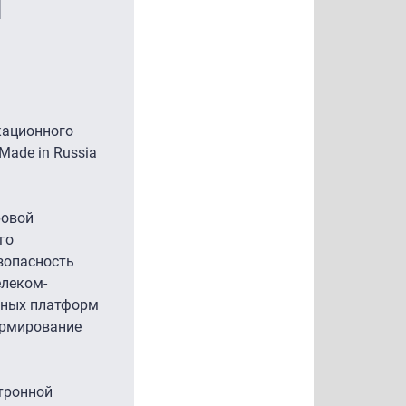
1
кационного
ade in Russia
ровой
го
зопасность
елеком-
мных платформ
ормирование
ктронной