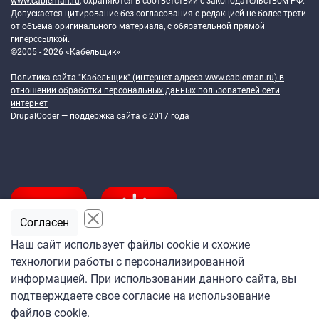
www.cableman.ru
, охраняются в соответствии с законодательством РФ.
Допускается цитирование без согласования с редакцией не более трети
от объема оригинального материала, с обязательной прямой
гиперссылкой.
©2005 - 2026 «Кабельщик»
Политика сайта "Кабельщик" (интернет-адреса
www.cableman.ru
) в
отношении обработки персональных данных пользователей сети
интернет
DrupalCoder — поддержка сайта c 2017 года
Согласен
Наш сайт использует файлы cookie и схожие
технологии работы с персонализированной
Подпишитесь
информацией. При использовании данного сайта, вы
на ежедневную рассылку
подтверждаете свое согласие на использование
«Кабельщика»
файлов cookie.