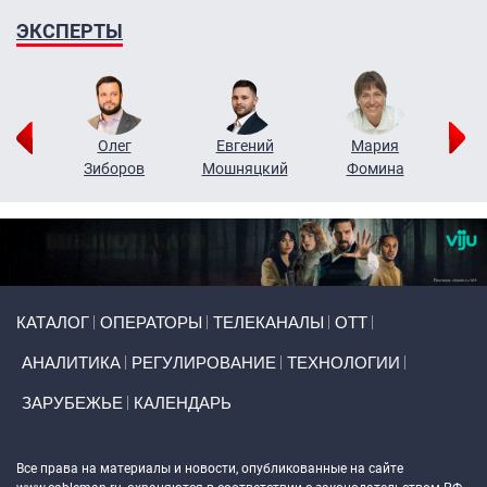
ЭКСПЕРТЫ
рий
Олег
Евгений
Мария
н
Зиборов
Мошняцкий
Фомина
Primary links
КАТАЛОГ
ОПЕРАТОРЫ
ТЕЛЕКАНАЛЫ
ОТТ
АНАЛИТИКА
РЕГУЛИРОВАНИЕ
ТЕХНОЛОГИИ
ЗАРУБЕЖЬЕ
КАЛЕНДАРЬ
Token Block
Все права на материалы и новости, опубликованные на сайте