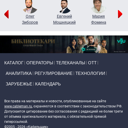
рий
Олег
Евгений
Мария
н
Зиборов
Мошняцкий
Фомина
Primary links
КАТАЛОГ
ОПЕРАТОРЫ
ТЕЛЕКАНАЛЫ
ОТТ
АНАЛИТИКА
РЕГУЛИРОВАНИЕ
ТЕХНОЛОГИИ
ЗАРУБЕЖЬЕ
КАЛЕНДАРЬ
Token Block
Все права на материалы и новости, опубликованные на сайте
www.cableman.ru
, охраняются в соответствии с законодательством РФ.
Допускается цитирование без согласования с редакцией не более трети
от объема оригинального материала, с обязательной прямой
гиперссылкой.
©2005 - 2026 «Кабельщик»