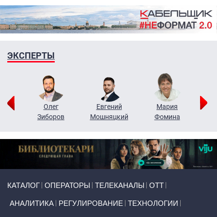
ЭКСПЕРТЫ
рий
Олег
Евгений
Мария
н
Зиборов
Мошняцкий
Фомина
Primary links
КАТАЛОГ
ОПЕРАТОРЫ
ТЕЛЕКАНАЛЫ
ОТТ
АНАЛИТИКА
РЕГУЛИРОВАНИЕ
ТЕХНОЛОГИИ