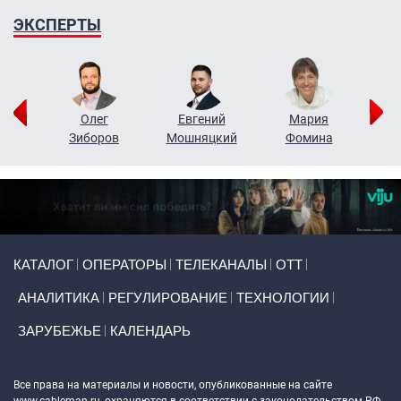
ЭКСПЕРТЫ
рий
Олег
Евгений
Мария
н
Зиборов
Мошняцкий
Фомина
Primary links
КАТАЛОГ
ОПЕРАТОРЫ
ТЕЛЕКАНАЛЫ
ОТТ
АНАЛИТИКА
РЕГУЛИРОВАНИЕ
ТЕХНОЛОГИИ
ЗАРУБЕЖЬЕ
КАЛЕНДАРЬ
Token Block
Все права на материалы и новости, опубликованные на сайте