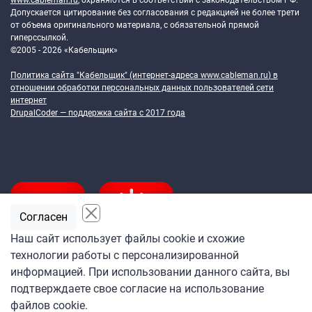
www.cableman.ru
, охраняются в соответствии с законодательством РФ.
Допускается цитирование без согласования с редакцией не более трети
от объема оригинального материала, с обязательной прямой
гиперссылкой.
©2005 - 2026 «Кабельщик»
Политика сайта "Кабельщик" (интернет-адреса
www.cableman.ru
) в
отношении обработки персональных данных пользователей сети
интернет
DrupalCoder — поддержка сайта c 2017 года
Согласен
Наш сайт использует файлы cookie и схожие
технологии работы с персонализированной
Подпишитесь
информацией. При использовании данного сайта, вы
на ежедневную рассылку
подтверждаете свое согласие на использование
«Кабельщика»
файлов cookie.