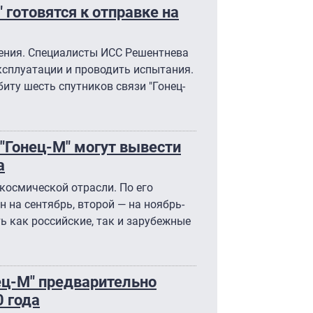
 готовятся к отправке на
нения. Специалисты ИСС Решентнева
ксплуатации и проводить испытания.
биту шесть спутников связи "Гонец-
 "Гонец-М" могут вывести
а
-космической отрасли. По его
н на сентябрь, второй — на ноябрь-
ь как российские, так и зарубежные
нец-М" предварительно
0 года