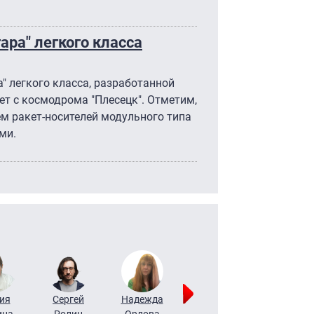
ара" легкого класса
" легкого класса, разработанной
т с космодрома "Плесецк". Отметим,
ем ракет-носителей модульного типа
ми.
ия
Сергей
Надежда
Мария
Алексей
ина
Ролин
Орлова
Щербаль
Леонтьев