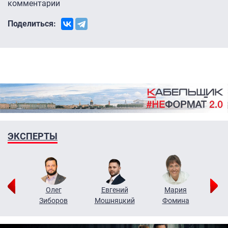
комментарии
Поделиться:
ЭКСПЕРТЫ
рий
Олег
Евгений
Мария
н
Зиборов
Мошняцкий
Фомина