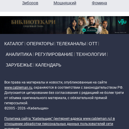
н
Зиборов
Мошняцкий
Фомина
Primary links
КАТАЛОГ
ОПЕРАТОРЫ
ТЕЛЕКАНАЛЫ
ОТТ
АНАЛИТИКА
РЕГУЛИРОВАНИЕ
ТЕХНОЛОГИИ
ЗАРУБЕЖЬЕ
КАЛЕНДАРЬ
Token Block
Все права на материалы и новости, опубликованные на сайте
www.cableman.ru
, охраняются в соответствии с законодательством РФ.
Допускается цитирование без согласования с редакцией не более трети
от объема оригинального материала, с обязательной прямой
гиперссылкой.
©2005 - 2026 «Кабельщик»
Политика сайта "Кабельщик" (интернет-адреса
www.cableman.ru
) в
отношении обработки персональных данных пользователей сети