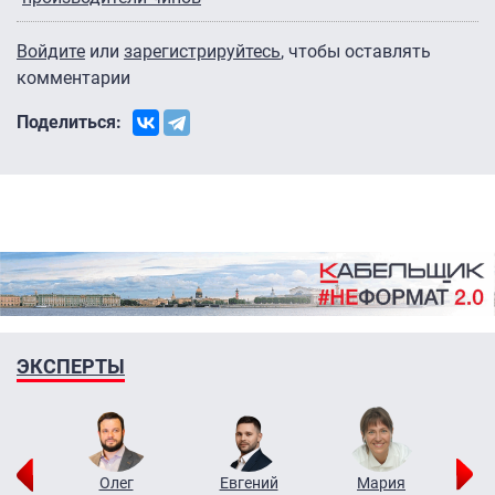
Войдите
или
зарегистрируйтесь
, чтобы оставлять
комментарии
Поделиться:
ЭКСПЕРТЫ
рий
Олег
Евгений
Мария