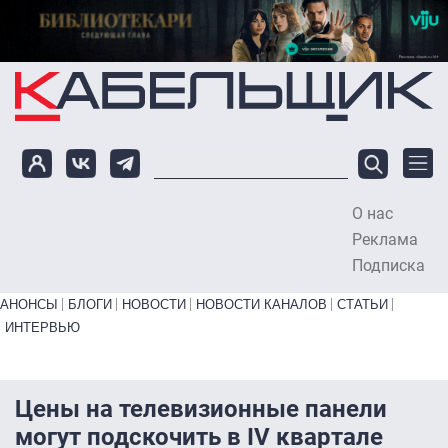
Перейти к основному содержанию
О нас
To
Реклама
Подписка
Primary links bottom
АНОНСЫ
БЛОГИ
НОВОСТИ
НОВОСТИ КАНАЛОВ
СТАТЬИ
ИНТЕРВЬЮ
Цены на телевизионные панели
могут подскочить в IV квартале