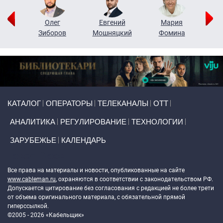
рий
Олег
Евгений
Мария
н
Зиборов
Мошняцкий
Фомина
Primary links
КАТАЛОГ
ОПЕРАТОРЫ
ТЕЛЕКАНАЛЫ
ОТТ
АНАЛИТИКА
РЕГУЛИРОВАНИЕ
ТЕХНОЛОГИИ
ЗАРУБЕЖЬЕ
КАЛЕНДАРЬ
Token Block
Все права на материалы и новости, опубликованные на сайте
www.cableman.ru
, охраняются в соответствии с законодательством РФ.
Допускается цитирование без согласования с редакцией не более трети
от объема оригинального материала, с обязательной прямой
гиперссылкой.
©2005 - 2026 «Кабельщик»