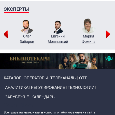
ЭКСПЕРТЫ
рий
Олег
Евгений
Мария
н
Зиборов
Мошняцкий
Фомина
Primary links
КАТАЛОГ
ОПЕРАТОРЫ
ТЕЛЕКАНАЛЫ
ОТТ
АНАЛИТИКА
РЕГУЛИРОВАНИЕ
ТЕХНОЛОГИИ
ЗАРУБЕЖЬЕ
КАЛЕНДАРЬ
Token Block
Все права на материалы и новости, опубликованные на сайте