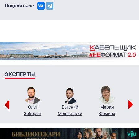
Поделиться:
ЭКСПЕРТЫ
рий
Олег
Евгений
Мария
н
Зиборов
Мошняцкий
Фомина