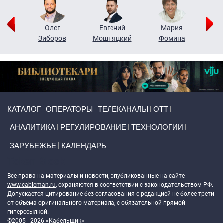
рий
Олег
Евгений
Мария
н
Зиборов
Мошняцкий
Фомина
Primary links
КАТАЛОГ
ОПЕРАТОРЫ
ТЕЛЕКАНАЛЫ
ОТТ
АНАЛИТИКА
РЕГУЛИРОВАНИЕ
ТЕХНОЛОГИИ
ЗАРУБЕЖЬЕ
КАЛЕНДАРЬ
Token Block
Все права на материалы и новости, опубликованные на сайте
www.cableman.ru
, охраняются в соответствии с законодательством РФ.
Допускается цитирование без согласования с редакцией не более трети
от объема оригинального материала, с обязательной прямой
гиперссылкой.
©2005 - 2026 «Кабельщик»