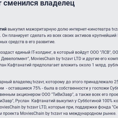
r сменился владелец
тий
выкупил мажоритарную долю интернет-кинотеатра tvza
. Он планирует сделать из всех своих активов крупнейший 
ых средств в его развитие.
оздаст единый IT-холдинг, в который войдут ООО "ЛСВ", О
Девелопмент", MoviesChain by tvzavr LTD и другие его комп
слан Кафтанатий предполагает вложить около 1 млрд. рубл
ный владелец tvzavr, которому до этого принадлежало 25
 - оставшиеся 75% - была в собственности у госпожи Суб
венным акционером ООО "ТиВиЗавр", а также всех его прое
иЗавр", Руслан Кафтанатий выкупил у Субботиной 100% 
iesChain by tvzavr LTD, которые при, поддержке фонда "Ск
 проекта MoviesChain by tvzavr на международном рынке.