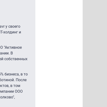
vr у своего
IT-холдинг и
ОО "Активное
ании. В
ей собственных
% бизнеса, в то
ботиной. После
ктов, в том
компании ООО
олково",