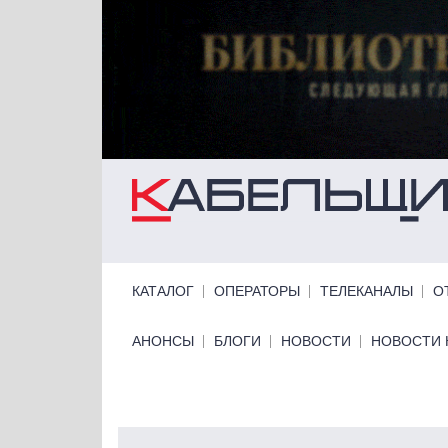
Перейти к основному содержанию
Primary links
КАТАЛОГ
ОПЕРАТОРЫ
ТЕЛЕКАНАЛЫ
О
Primary links bottom
АНОНСЫ
БЛОГИ
НОВОСТИ
НОВОСТИ 