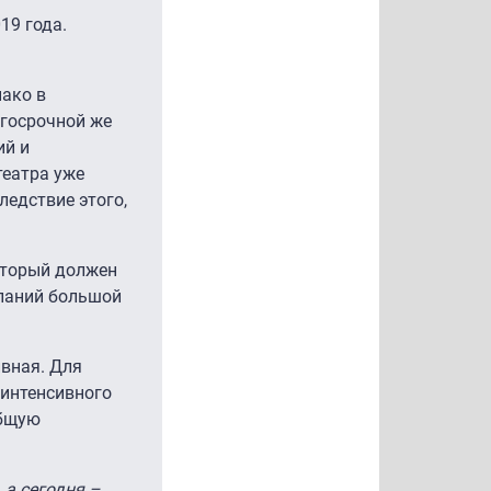
19 года.
нако в
лгосрочной же
ий и
театра уже
ледствие этого,
оторый должен
мпаний большой
ивная. Для
 интенсивного
общую
 а сегодня –