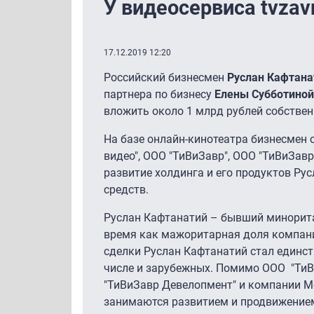
У видеосервиса tvzav
17.12.2019 12:20
Российский бизнесмен
Руслан Кафтана
партнера по бизнесу
Елены Субботиной
вложить около 1 млрд рублей собственн
На базе онлайн-кинотеатра бизнесмен с
видео", OOO "ТиВиЗавр", OOO "ТиВиЗавр 
развитие холдинга и его продуктов Ру
средств.
Руслан Кафтанатий – бывший миноритар
время как мажоритарная доля компании
сделки Руслан Кафтанатий стал единст
числе и зарубежных. Помимо ООО "ТиВ
"ТиВиЗавр Девелопмент" и компании Mov
занимаются развитием и продвижением