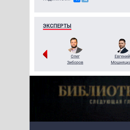
ЭКСПЕРТЫ
Григорий
Олег
Евгений
Кузин
Зиборов
Мошняцк
Primary links