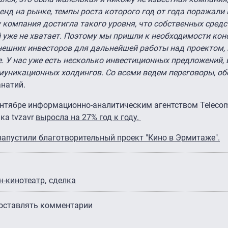
енд на рынке, темпы роста которого год от года поражали
у компания достигла такого уровня, что собственных средс
й уже не хватает. Поэтому мы пришли к необходимости ко
внешних инвесторов для дальнейшей работы над проектом,
е. У нас уже есть несколько инвестиционных предложений, 
ммуникационных холдингов. Со всеми ведем переговоры, о
натий.
ентябре информационно-аналитическим агентством Telecom 
ка tvzavr
выросла на 27% год к году.
запустили благотворительный проект "Кино в Эрмитаже".
н-кинотеатр
сделка
 оставлять комментарии