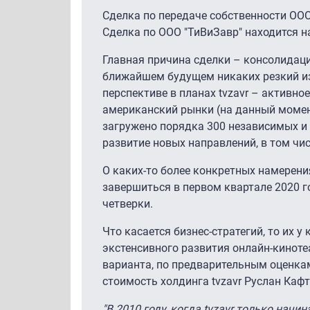
Сделка по передаче собственности ООО
Сделка по ООО "ТиВиЗавр" находится н
Главная причина сделки – консолидаци
ближайшем будущем никаких резкий изм
перспективе в планах tvzavr – активно
американский рынки (на данный момент
загружено порядка 300 независимых и 
развитие новых направлений, в том чис
О каких-то более конкретных намерени
завершиться в первом квартале 2020 
четверки.
Что касается бизнес-стратегий, то их 
экстенсивного развития онлайн-киноте
варианта, по предварительным оценкам,
стоимость холдинга tvzavr Руслан Кафт
"В 2010 году, когда tvzavr только начи