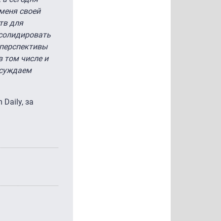
 меня своей
тв для
нсолидировать
 перспективы
в том числе и
бсуждаем
Daily, за