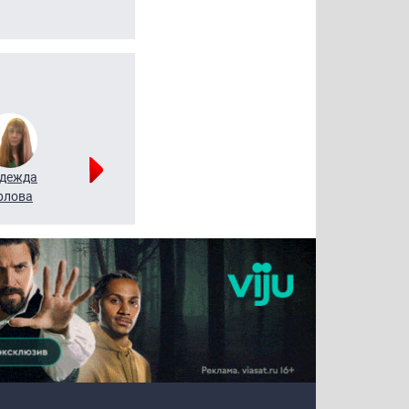
дежда
Мария
Алексей
рлова
Щербаль
Леонтьев