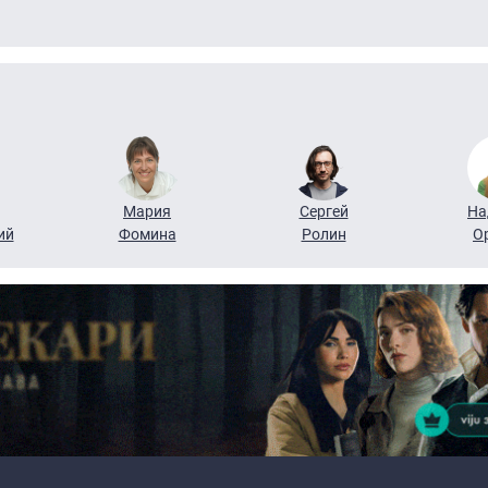
Мария
Сергей
На
ий
Фомина
Ролин
О