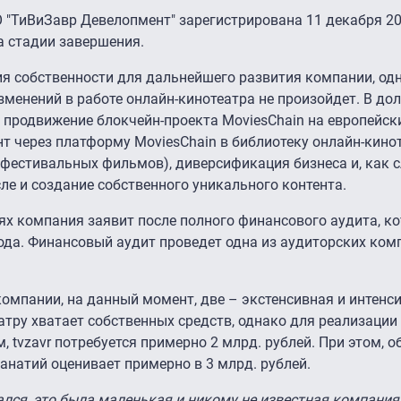
 "ТиВиЗавр Девелопмент" зарегистрирована 11 декабря 20
а стадии завершения.
я собственности для дальнейшего развития компании, од
енений в работе онлайн-кинотеатра не произойдет. В до
е продвижение блокчейн-проекта MoviesChain на европейск
 через платформу MoviesChain в библиотеку онлайн-кино
фестивальных фильмов), диверсификация бизнеса и, как с
ле и создание собственного уникального контента.
ях компания заявит после полного финансового аудита, к
года. Финансовый аудит проведет одна из аудиторских ко
у компании, на данный момент, две – экстенсивная и интенс
атру хватает собственных средств, однако для реализации
 tvzavr потребуется примерно 2 млрд. рублей. При этом, 
анатий оценивает примерно в 3 млрд. рублей.
нался, это была маленькая и никому не известная компания,