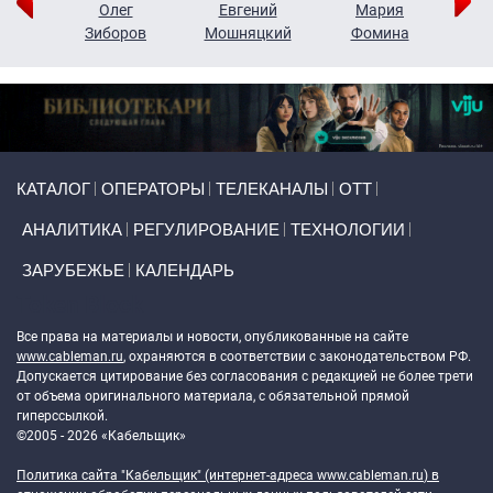
рий
Олег
Евгений
Мария
н
Зиборов
Мошняцкий
Фомина
Primary links
КАТАЛОГ
ОПЕРАТОРЫ
ТЕЛЕКАНАЛЫ
ОТТ
АНАЛИТИКА
РЕГУЛИРОВАНИЕ
ТЕХНОЛОГИИ
ЗАРУБЕЖЬЕ
КАЛЕНДАРЬ
Token Block
Все права на материалы и новости, опубликованные на сайте
www.cableman.ru
, охраняются в соответствии с законодательством РФ.
Допускается цитирование без согласования с редакцией не более трети
от объема оригинального материала, с обязательной прямой
гиперссылкой.
©2005 - 2026 «Кабельщик»
Политика сайта "Кабельщик" (интернет-адреса
www.cableman.ru
) в