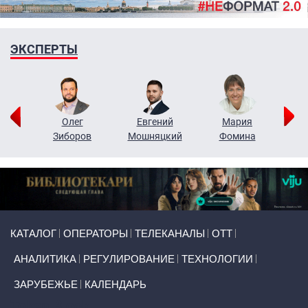
ЭКСПЕРТЫ
рий
Олег
Евгений
Мария
н
Зиборов
Мошняцкий
Фомина
Primary links
КАТАЛОГ
ОПЕРАТОРЫ
ТЕЛЕКАНАЛЫ
ОТТ
АНАЛИТИКА
РЕГУЛИРОВАНИЕ
ТЕХНОЛОГИИ
ЗАРУБЕЖЬЕ
КАЛЕНДАРЬ
Token Block