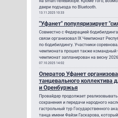
на smart-телевизоре. Кроме того, возм
двери подъезда по Bluetooth.
13.11.2025 10:33
"Уфанет" популяризирует "си
Совместно с Федерацией бодибилдинг
связи организовал IX Чемпионат Респ
по бодибилдингу. Участники соревновал
чемпионата прошел также командный 
чемпионат запланирован на весну 2026
07.10.2025 14:02
Оператор Уфанет организова
танцевального коллектива 
и Оренбуржья
Провайдер продолжает реализовывать
сохранения и передачи народного насл
гастрольный тур Государственного ак
танца имени Файзи Гаскарова, который