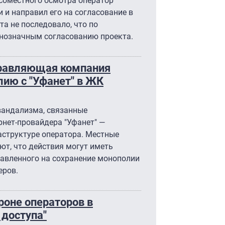
 соместного осмотра оператор
 и направил его на согласование в
та не последовало, что по
нозначным согласованию проекта.
управляющая компания
лию с "Уфанет" в ЖК
вандализма, связанные
рнет-провайдера "Уфанет" —
аструктуре оператора. Местные
ют, что действия могут иметь
авленного на сохранение монополии
еров.
роне операторов в
 доступа"