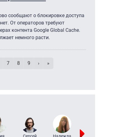
ово сообщают о блокировке доступа
нет. От операторов требуют
рах контента Google Global Cache.
лжает немного расти.
умерация страниц
age
Page
Page
Page
Следующая страница
Последняя страница
7
8
9
›
»
ия
Сергей
Надежда
Мария
Алексей