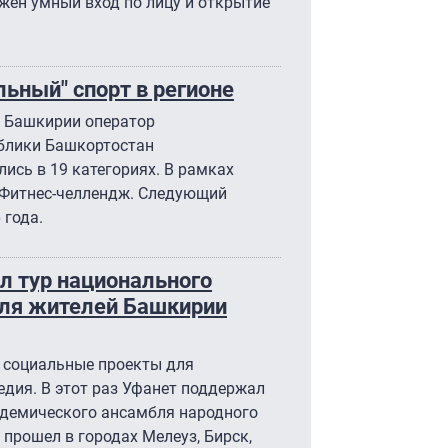
ожен умный вход по лицу и открытие
льный" спорт в регионе
а Башкирии оператор
ублики Башкортостан
ись в 19 категориях. В рамках
Фитнес-челлендж. Следующий
 года.
л тур национального
для жителей Башкирии
 социальные проекты для
едия. В этот раз Уфанет поддержал
адемического ансамбля народного
 прошел в городах Мелеуз, Бирск,