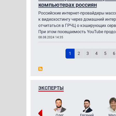
компьютерах россиян
Российские интернет-провайдеры масс
к видеохостингу через домашний интер
отчитаться в ГРЧЦ о кэширующих серве
При этом посещаемость YouTube продо
08.08.2024 14:35
Н
Текущая страница
Page
Page
Page
Page
P
1
2
3
4
5
6
ЭКСПЕРТЫ
Тимур
Григорий
Олег
Евгений
Мар