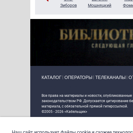
Чудутов
Кузин
Зиборов
Мошняцкий
Фом
Primary links
КАТАЛОГ
ОПЕРАТОРЫ
ТЕЛЕКАНАЛЫ
О
Token Block
Все права на материалы и новости, опубликованные
законодательством РФ. Допускается цитирование без
материала, с обязательной прямой гиперссылкой.
©2005 - 2026 «Кабельщик»
Политика сайта "Кабельщик" (интернет-адреса
www.c
пользователей сети интернет
Наш сайт использует файлы cookie и схожие техноло