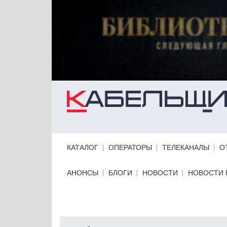
Перейти к основному содержанию
Primary links
КАТАЛОГ
ОПЕРАТОРЫ
ТЕЛЕКАНАЛЫ
О
Primary links bottom
АНОНСЫ
БЛОГИ
НОВОСТИ
НОВОСТИ 