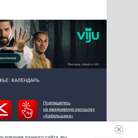
Воронова
Чудутов
Кузин
Зиборов
ЖЬЕ
КАЛЕНДАРЬ
Подпишитесь
на ежедневную рассылку
«Кабельщика»
льзовании данного сайта, вы