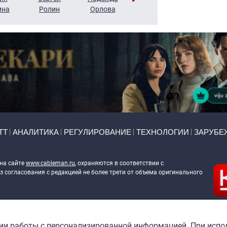
ина
Ролин
Орлова
Щербаль
Леонтьев
ТТ
АНАЛИТИКА
РЕГУЛИРОВАНИЕ
ТЕХНОЛОГИИ
ЗАРУБЕ
 на сайте
www.cableman.ru
, охраняются в соответствии с
 согласования с редакцией не более трети от объема оригинального
ableman.ru
) в отношении обработки персональных данных
гии работы с персонализированной информацией. При испо