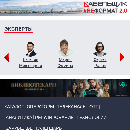
ЭКСПЕРТЫ
ор
Евгений
Мария
Сергей
Н
ко
Мошняцкий
Фомина
Ролин
Primary links
КАТАЛОГ
ОПЕРАТОРЫ
ТЕЛЕКАНАЛЫ
ОТТ
АНАЛИТИКА
РЕГУЛИРОВАНИЕ
ТЕХНОЛОГИИ
ЗАРУБЕЖЬЕ
КАЛЕНДАРЬ