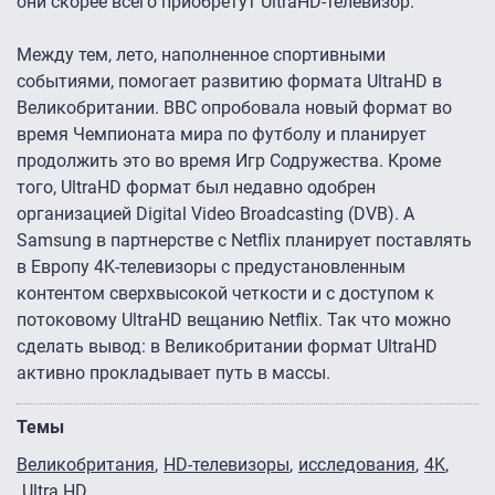
они скорее всего приобретут UltraHD-телевизор.
Между тем, лето, наполненное спортивными
событиями, помогает развитию формата UltraHD в
Великобритании. BBC опробовала новый формат во
время Чемпионата мира по футболу и планирует
продолжить это во время Игр Содружества. Кроме
того, UltraHD формат был недавно одобрен
организацией Digital Video Broadcasting (DVB). А
Samsung в партнерстве с Netflix планирует поставлять
в Европу 4K-телевизоры с предустановленным
контентом сверхвысокой четкости и с доступом к
потоковому UltraHD вещанию Netflix. Так что можно
сделать вывод: в Великобритании формат UltraHD
активно прокладывает путь в массы.
Темы
Великобритания
HD-телевизоры
исследования
4K
Ultra HD