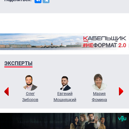
ЭКСПЕРТЫ
рий
Олег
Евгений
Мария
н
Зиборов
Мошняцкий
Фомина