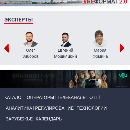
ЭКСПЕРТЫ
рий
Олег
Евгений
Мария
н
Зиборов
Мошняцкий
Фомина
Primary links
КАТАЛОГ
ОПЕРАТОРЫ
ТЕЛЕКАНАЛЫ
ОТТ
АНАЛИТИКА
РЕГУЛИРОВАНИЕ
ТЕХНОЛОГИИ
ЗАРУБЕЖЬЕ
КАЛЕНДАРЬ
Token Block