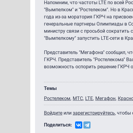
Напомним, что частоты LTE по всей Рос
"Вымпелком" и "Ростелеком". Но в Кра
года из-за моратория ГКРЧ на присвоен
генеральные партнеры Олимпиады в Соч
министру связи с просьбой сократить 
"Вымпелкому" запустить LTE-сети в Кра
Представитель "Мегафона" сообщил, ч
ГКРЧ. Представитель "Ростелекома" Ва
возможность оспорить решение ГКРЧ о
Темы
Ростелеком
МТС
LTE
Мегафон
Красн
Войдите
или
зарегистрируйтесь
, чтобы
Поделиться: