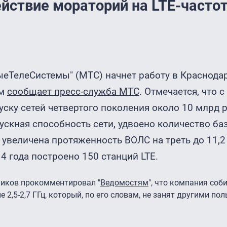
ействие мораторий на LTE-часто
ыеТелеСистемы" (МТС) начнет работу в Краснода
ом
сообщает пресс-служба МТС
. Отмечается, что с
уску сетей четвертого поколения около 10 млрд р
ускная способность сети, удвоено количество ба
 увеличена протяженность ВОЛС на треть до 11,2
4 года построено 150 станций LTE.
иков прокомментировал "
Ведомостям
", что компания соб
 2,5-2,7 ГГц, который, по его словам, не занят другими по