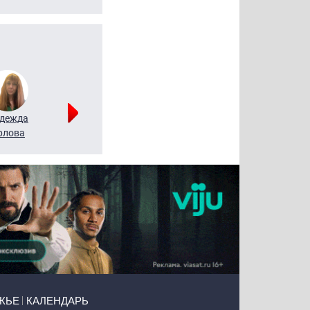
дежда
Мария
Алексей
рлова
Щербаль
Леонтьев
ЖЬЕ
КАЛЕНДАРЬ