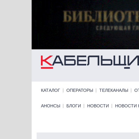
Перейти к основному содержанию
Primary links
КАТАЛОГ
ОПЕРАТОРЫ
ТЕЛЕКАНАЛЫ
О
Primary links bottom
АНОНСЫ
БЛОГИ
НОВОСТИ
НОВОСТИ 