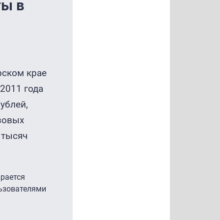
ты в
рском крае
 2011 года
ублей,
зовых
 тысяч
ирается
льзователями