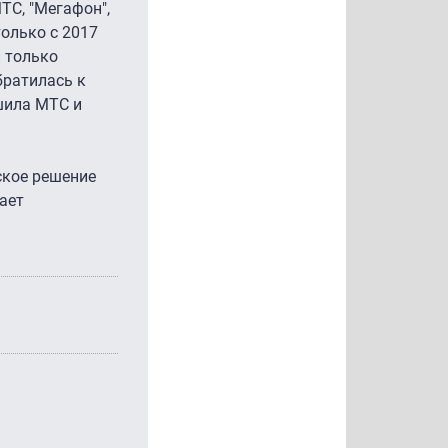
ТС, "Мегафон",
олько с 2017
и только
братилась к
шила МТС и
ское решение
ает