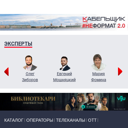
ЭКСПЕРТЫ
рий
Олег
Евгений
Мария
н
Зиборов
Мошняцкий
Фомина
Primary links
КАТАЛОГ
ОПЕРАТОРЫ
ТЕЛЕКАНАЛЫ
ОТТ