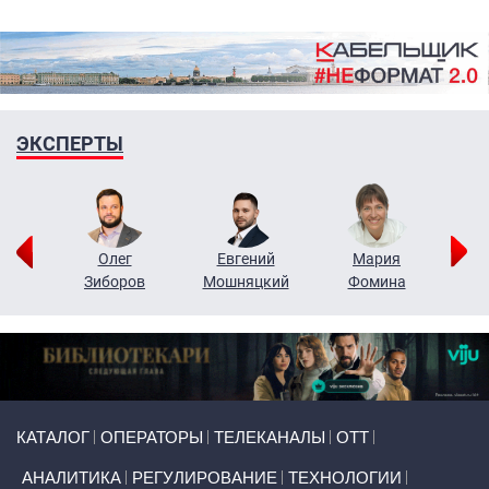
ЭКСПЕРТЫ
рий
Олег
Евгений
Мария
н
Зиборов
Мошняцкий
Фомина
Primary links
КАТАЛОГ
ОПЕРАТОРЫ
ТЕЛЕКАНАЛЫ
ОТТ
АНАЛИТИКА
РЕГУЛИРОВАНИЕ
ТЕХНОЛОГИИ