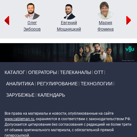
рий
Олег
Евгений
Мария
н
Зиборов
Мошняцкий
Фомина
Primary links
КАТАЛОГ
ОПЕРАТОРЫ
ТЕЛЕКАНАЛЫ
ОТТ
АНАЛИТИКА
РЕГУЛИРОВАНИЕ
ТЕХНОЛОГИИ
ЗАРУБЕЖЬЕ
КАЛЕНДАРЬ
Token Block
Все права на материалы и новости, опубликованные на сайте
www.cableman.ru
, охраняются в соответствии с законодательством РФ.
Допускается цитирование без согласования с редакцией не более трети
от объема оригинального материала, с обязательной прямой
гиперссылкой.